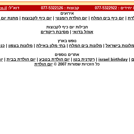
ות : 077-5322126 דוא"ל:
o.il
אירועים
לדת
יום כיף בים המלח
יום הולדת רומנטי
יום כיף לקבוצות
מתנת יום 
|
|
|
|
חבילות יום כיף לקבוצות
אוהל בדואי
מסיבת ריקודים
|
נופש בארץ
לונות בישראל
מלונות בים המלח
בתי מלון באילת
מלונות בצפון
כנס
|
|
|
|
אתרים נוספים
ם
israel birthday
רקדנית בטן
יום הולדת בטבע
יום הולדת בבית
יו
|
|
|
|
|
יום הולדת
כל הזכויות שמורות 2007 ©