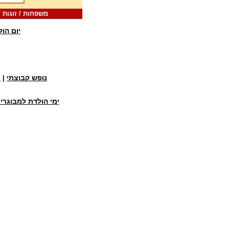
משפחות / זוגות / יחידים : 077-5322922 קבוצ
יום הו
נופש קבוצתי
מ
|
ימי הולדת למבוגרי