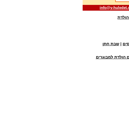
info@y-huledet.c
הולדת
ים
שבת חתן
|
ם הולדת למבוגרים